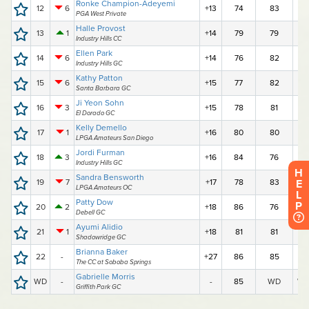
H
E
L
P